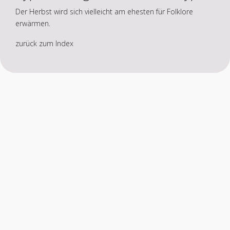
Der Herbst wird sich vielleicht am ehesten für Folklore
erwärmen.
zurück zum Index
Impressum
Datenschutz
Haftungsausschluss
All Rights reserved © Damenmodeberater.de 2026, Powered by
Joomlaplates
.